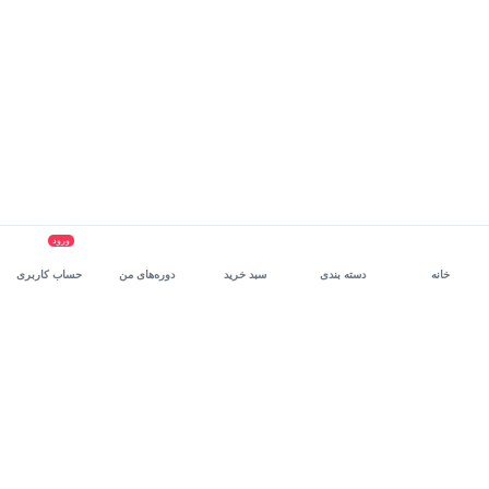
ورود
خانه
دسته بندی
سبد خرید
دوره‌های من
حساب کاربری
سرویس سازمانی مکتب‌خونه
، بستر رشد و توانمندسازی حرفه‌ای
کارکنان در مسیر توسعه‌ فردی آن‌هاست.