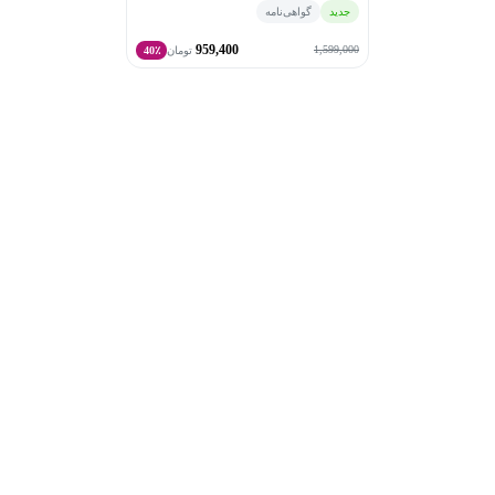
جدید
گواهی‌نامه
959,400
1,599,000
تومان
40٪