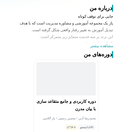
درباره من
جایی برای توقف کوتاه
پاز یک مجموعه آموزشی و مشاوره مدیریت است که با هدف
تبدیل آموزش به تغییر رفتار واقعی شکل گرفته است.
این برند بر سه خدمت متمایز زیر متمرکز است:
-کمک به افراد برای توسعه فردی
مشاهده بیشتر
-مشاوره آموزش‌محور (Hybrid Consulting)
دوره‌های من
-کمک به سازمان‌ها برای پیشرفت کسب و کار
ما فقط آموزش یا مشاوره نمی‌فروشیم؛ بلکه نیروی
محرکه‌ای هستیم که زندگی و کسب و کار شما را وارد فاز
تازه‌ای از رشد می‌کند.
با شعار «تغییر، سوخت موفقیت»، مأموریت ما توانمندسازی
افراد و سازمان‌ها برای عبور از وضعیت موجود و رسیدن به
عملکردی درخشان‌تر است. آکادمی پاز با انرژی بالا، بازی،
دوره کاربردی و جامع متقاعد سازی
محتوای آموزشی، چالش‌های ۳۰ روزه و برنامه‌های ویژه رشد
با بیان مدرن
فردی را ارائه می‌دهد تا هر فرد بتواند مسیر پیشرفت خود را
با سرعت و تمرکز بیشتر طی کند.
محمدرضا آذین • محسن رحیمی • پاز آکادمی
فراموش نکنید هر آموزشی سرمایه گذاری نیست؛آموزشی
245
دانشجو
4.4
(17)
که موجب تغییر رفتار شود سرمایه گذاری است.