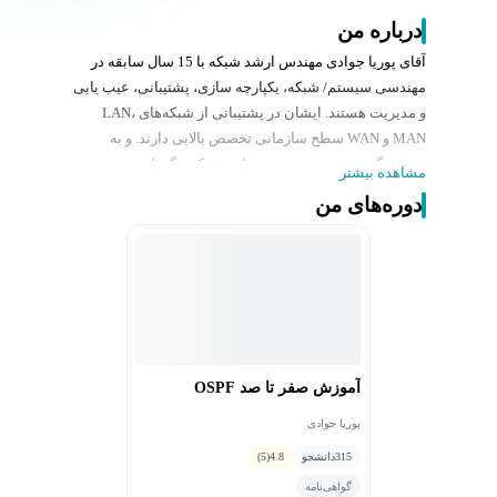
درباره من
آقای پوریا جوادی مهندس ارشد شبکه با 15 سال سابقه در
مهندسی سیستم/ شبکه، یکپارچه سازی، پشتیبانی، عیب یابی
و مدیریت هستند. ایشان در پشتیبانی از شبکه‌های LAN،
MAN و WAN سطح سازمانی تخصص بالایی دارند. و به
صورت گسترده در زمینه عیب یابی شبکه، نگهداری
مشاهده بیشتر
دستگاه‌های شبکه، پیاده سازی و اجرای پروژه‌‍‌های شبکه تحت
دوره‌های من
استانداردهای ITIL فعالیت داشته‌اند. همچنین در رابطه با
پیکربندی دستگاه‌های Huawei و Cisco مانند روتر و سوئیچ‌ها
تجربه دارند.
آموزش صفر تا صد OSPF
پوریا جوادی
315
دانشجو
4.8
(5)
گواهی‌نامه