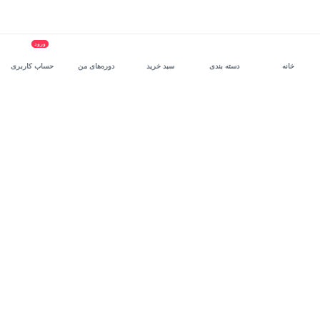
ورود
خانه
دسته بندی
سبد خرید
دوره‌های من
حساب کاربری
سرویس سازمانی مکتب‌خونه
، بستر رشد و توانمندسازی حرفه‌ای
کارکنان در مسیر توسعه‌ فردی آن‌هاست.
درخواست دمو
برنامه‌نویسی