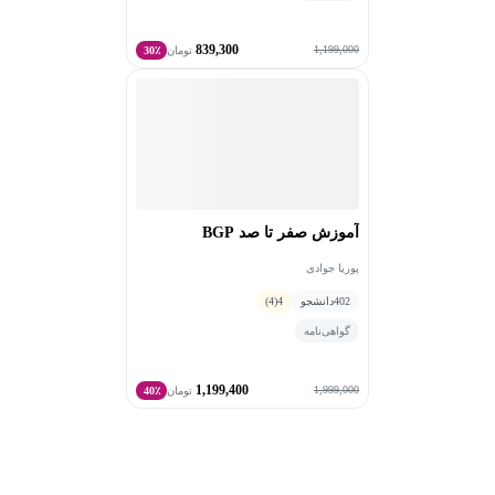
839,300
1,199,000
تومان
30٪
آموزش صفر تا صد BGP
پوریا جوادی
402
دانشجو
4
(4)
گواهی‌نامه
1,199,400
1,999,000
تومان
40٪