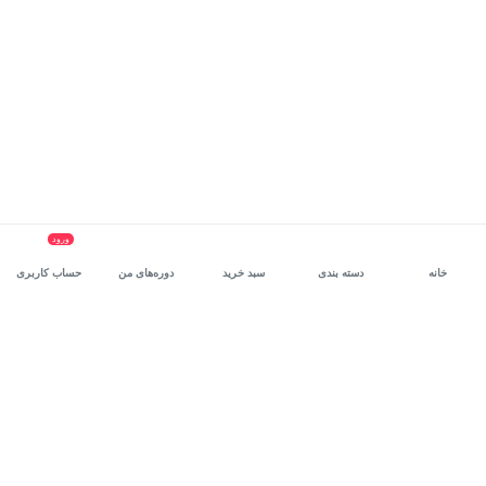
ورود
خانه
دسته بندی
سبد خرید
دوره‌های من
حساب کاربری
سرویس سازمانی مکتب‌خونه
، بستر رشد و توانمندسازی حرفه‌ای
کارکنان در مسیر توسعه‌ فردی آن‌هاست.