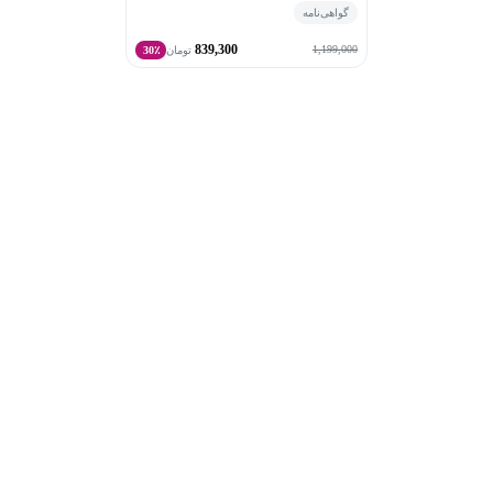
گواهی‌نامه
839,300
1,199,000
تومان
30٪