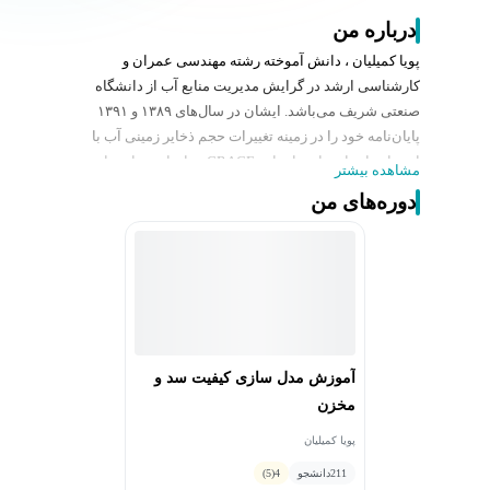
درباره من
پویا کمیلیان ، دانش آموخته رشته مهندسی عمران و
کارشناسی ارشد در گرایش مدیریت منابع آب از دانشگاه
صنعتی شریف می‌باشد. ایشان در سال‌های ۱۳۸۹ و ۱۳۹۱
پایان‌نامه خود را در زمینه تغییرات حجم ذخایر زمینی آب با
استفاده از داده‌های ماهواره GRACE به انجام رسانده است.
مشاهده بیشتر
با توجه به اهمیت موضوعات محیط زیستی و علاقه شخصی،
دوره‌های من
دوران فعالیت حرفه‌ای خود را در زمينه محیط‌زیست دنبال
کرده‌است و در طی 7 سال فعاليت خود، در پروژه‌ها و
فعالیت‌های مختلفی در زمینه موضوعات محیط‌ زیستی
مشارکت داشته است. یکی از این مسایل موضوع مطالعات
مدلسازی کیفی مخازن آبی است که نقش مهمی در مطالعات
اولیه و تصمیم‌گیری در احداث پروژه‌های آبی دارد. همچنین
نتایج این مطالعات می‌تواند در مدیریت مخازن آبی و بهبود
آموزش مدل سازی کیفیت سد و
شرایط کیفی آن بسیار اثرگذار باشد.
مخزن
پویا کمیلیان
211
دانشجو
4
(5)