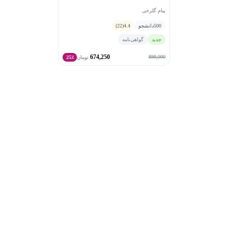
پیام گلرخی
500
دانشجو
4.4
(22)
جدید
گواهی‌نامه
674,250
899,000
تومان
25٪