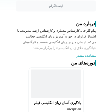
اینستاگرام
درباره من
پیام گلرخی، کارشناس معماری و کارشناس ارشد مدیریت، با
اشتیاق فراوان در حوزه آموزش زبان انگلیسی فعالیت
می‌کند. ایشان مدرس زبان انگلیسی هستند و کارگاه‌های
«یادگیری خلاق زبان انگلیسی» را برگزار می‌کنند.
مشاهده بیشتر
پیام گلرخی از دوران کودکی به زبان انگلیسی تسلط یافته‌ و
دوره‌های من
همواره از فیلم و سریال به عنوان ابزاری قدرتمند برای
شبیه‌سازی حضور در محیط واقعی استفاده کرده‌ است.
ایشان با سابقه ۱۰ سال تجربه، این روش خلاقانه را با
زبان‌آموزان در کارگاه های آموزشی به کار گرفته و بر
مهارت‌های شنیداری (Listening) و گفتاری (Speaking) آنها
تمرکز کرده‌ تا یادگیری زبان را لذت‌بخش‌تر و موثرتر سازد.
یادگیری آسان زبان انگلیسی فیلم
inception