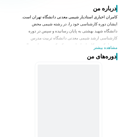
درباره من
کامران اخباری استادیار شیمی معدنی دانشگاه تهران است.
ایشان دوره کارشناسی خود را، در رشته شیمی محض
دانشگاه شهید بهشتی به پایان رسانیده و سپس در دوره
کارشناسی ارشد شیمی معدنی دانشگاه تربیت مدرس
تحصیل کردند. کامران اخباری مدرک دکتری خود را در سال
مشاهده بیشتر
1391 از دانشگاه تربیت مدرس اخذ کرده و پس از گذراندن
دوره‌های من
یک دوره یکساله پسادکتری در دانشگاه تربیت مدرس، به
عنوان عضو هیأت علمی در دانشکده شیمی دانشگاه تهران
مشغول به کار شدند. اکنون زمینه فعالیت تحقیقاتی ایشان
بیشتر در رابطه با مهندسی کریستال، پلیمرهای
کوئوردیناسیونی، ترکیبات سوپرامولکولی، چارچوب های فلز-
آلی و پتانسیل‌های کاربردی آن‌ها در ذخیره انرژی، جداسازی،
ذخیره و رهاسازی دارو و کاتالیز می‌باشد. در رابطه با شیمی
آلی فلزی، ایشان دارای 9 مقاله معتبر بین المللی در مجلات
Crystal Growth & Design، CrystEngComm و Journal of
Organometallic Chemistry می‌باشند.