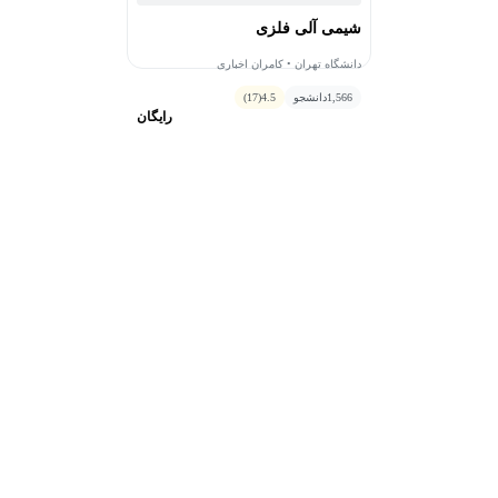
شیمی آلی فلزی
دانشگاه تهران • کامران اخباری
1,566
دانشجو
4.5
(17)
رایگان