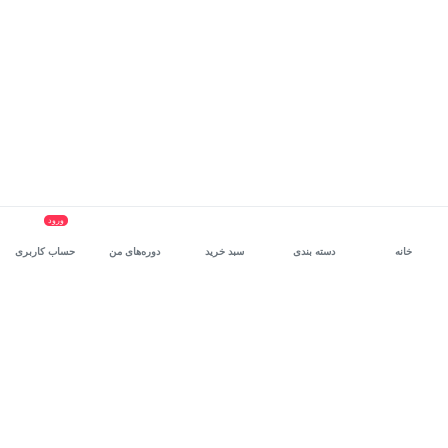
ورود
خانه
دسته بندی
سبد خرید
دوره‌های من
حساب کاربری
سرویس سازمانی مکتب‌خونه
، بستر رشد و توانمندسازی حرفه‌ای
کارکنان در مسیر توسعه‌ فردی آن‌هاست.