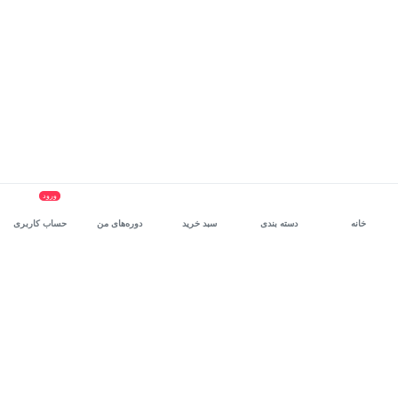
ورود
خانه
دسته بندی
سبد خرید
دوره‌های من
حساب کاربری
سرویس سازمانی مکتب‌خونه
، بستر رشد و توانمندسازی حرفه‌ای
کارکنان در مسیر توسعه‌ فردی آن‌هاست.