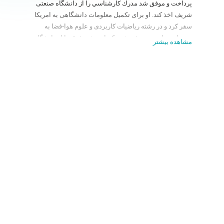
پرداخت و موفق شد مدرك كارشناسي را از دانشگاه صنعتی
شريف اخذ كند. او برای تكميل معلومات دانشگاهی به امريكا
سفر كرد و در رشته رياضيات كاربردی و علوم هوا-فضا به
تحصيل پرداخت و موفق شد دكترای رشته فوق را از دانشگاه
مشاهده بیشتر
ميشيگان،آمريكا دريافت كند.
ایشان در حال حاضر استاد دانشکده هوافضا دانشگاه صنعتی
شریف می‌باشد.