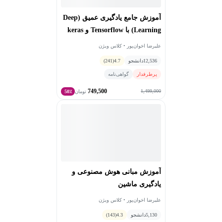
آموزش جامع یادگیری عمیق (Deep
Learning) با Tensorflow و keras
علیرضا اخوان‌پور • کلاس ویژن
12,536
دانشجو
4.7
(241)
پرطرفدار
گواهی‌نامه
749,500
1,499,000
تومان
50٪
آموزش مبانی هوش مصنوعی و
یادگیری ماشین
علیرضا اخوان‌پور • کلاس ویژن
5,130
دانشجو
4.3
(143)