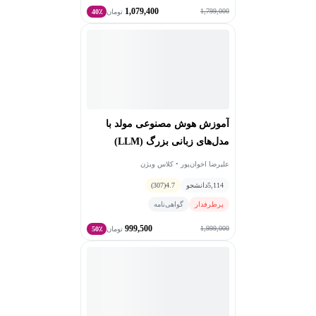
1,079,400
1,799,000
تومان
40٪
آموزش هوش مصنوعی مولد با
مدل‌های زبانی بزرگ (LLM)
علیرضا اخوان‌پور • کلاس ویژن
5,114
دانشجو
4.7
(307)
پرطرفدار
گواهی‌نامه
999,500
1,999,000
تومان
50٪