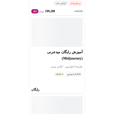
پرطرفدار
گواهی‌نامه
199,200
249,000
تومان
20٪
آموزش رایگان میدجرنی
(Midjourney)
علیرضا اخوان‌پور • کلاس ویژن
4,950
دانشجو
4.6
(43)
رایگان