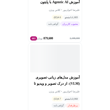
آموزش Agentic AI با پایتون
علیرضا اخوان‌پور • کلاس ویژن
1,683
دانشجو
4.6
(82)
محبوب کاربران
گواهی‌نامه
879,600
2,199,000
تومان
60٪
آموزش مدل‌های زبانی-تصویری
(VLM): از درک تصویر و ویدیو تا
فاین‌تیون پیشرفته
علیرضا اخوان‌پور • کلاس ویژن
3,060
دانشجو
4.7
(55)
پرطرفدار
گواهی‌نامه