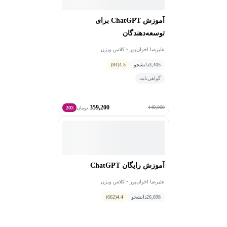
آموزش ChatGPT برای
توسعه‌دهندگان
علیرضا اخوان‌پور • کلاس ویژن
3,405
دانشجو
4.5
(84)
گواهی‌نامه
359,200
449,000
تومان
20٪
آموزش رایگان ChatGPT
علیرضا اخوان‌پور • کلاس ویژن
26,698
دانشجو
4.4
(662)