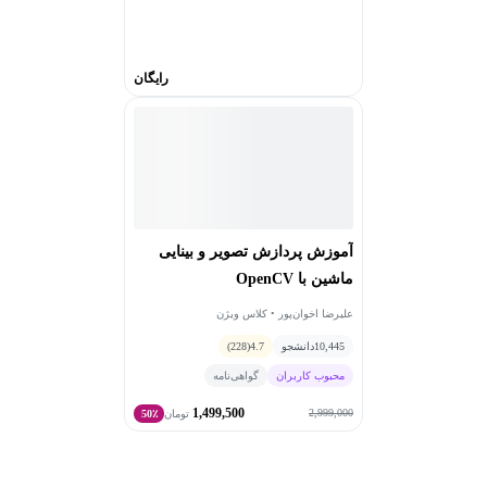
رایگان
آموزش پردازش تصویر و بینایی
ماشین با OpenCV
علیرضا اخوان‌پور • کلاس ویژن
10,445
دانشجو
4.7
(228)
محبوب کاربران
گواهی‌نامه
1,499,500
2,999,000
تومان
50٪