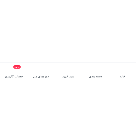
ورود
خانه
دسته بندی
سبد خرید
دوره‌های من
حساب کاربری
سرویس سازمانی مکتب‌خونه
، بستر رشد و توانمندسازی حرفه‌ای
کارکنان در مسیر توسعه‌ فردی آن‌هاست.