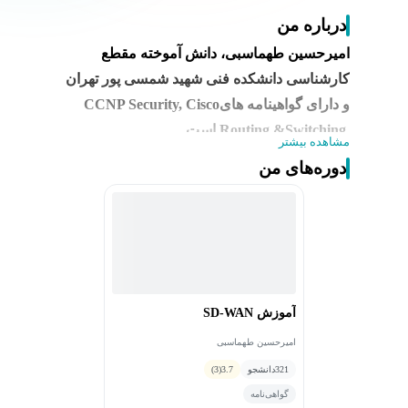
درباره من
امیرحسین طهماسبی، دانش آموخته مقطع
کارشناسی دانشکده فنی شهید شمسی پور تهران
و دارای گواهینامه های
CCNP Security, Cisco
Routing &Switching
است
.
مشاهده بیشتر
تجربه فعالیت با عناوین کارشناس ارشد شبکه و
دوره‌های من
امنیت شبکه شرکت امن پردازان کویر، کارشناس
ارشد شبکه بانکی داتین، کارشناس شبکه گروه
بهمن را در کارنامه داشته و هم اکنون به عنوان
مشاور در جاباما و مدرس دوره های سیسکو
مکتب خونه فعالیت می کند
.
آموزش SD-WAN
امیرحسین طهماسبی
321
دانشجو
3.7
(3)
گواهی‌نامه