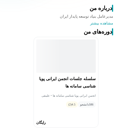
درباره من
مدیرعامل بنیاد توسعه پایدار ایران
مشاهده بیشتر
دوره‌های من
سلسله جلسات انجمن ایرانی پویا
شناسی سامانه ها
انجمن ایرانی پویا شناسی سامانه ها • علینقی
مشایخی • نسیم صابونچی • محمد جلالی •
586
دانشجو
4.5
(2)
عبدالرحیم نوه ابراهیم • کوروش برارپور
رایگان