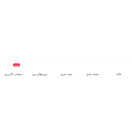
ورود
خانه
دسته بندی
سبد خرید
دوره‌های من
حساب کاربری
سرویس سازمانی مکتب‌خونه
، بستر رشد و توانمندسازی حرفه‌ای
کارکنان در مسیر توسعه‌ فردی آن‌هاست.