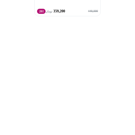
359,200
449,000
تومان
20٪