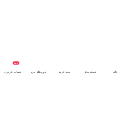
ورود
خانه
دسته بندی
سبد خرید
دوره‌های من
حساب کاربری
سرویس سازمانی مکتب‌خونه
، بستر رشد و توانمندسازی حرفه‌ای
کارکنان در مسیر توسعه‌ فردی آن‌هاست.