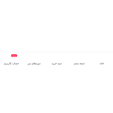
ورود
خانه
دسته بندی
سبد خرید
دوره‌های من
حساب کاربری
سرویس سازمانی مکتب‌خونه
، بستر رشد و توانمندسازی حرفه‌ای
کارکنان در مسیر توسعه‌ فردی آن‌هاست.