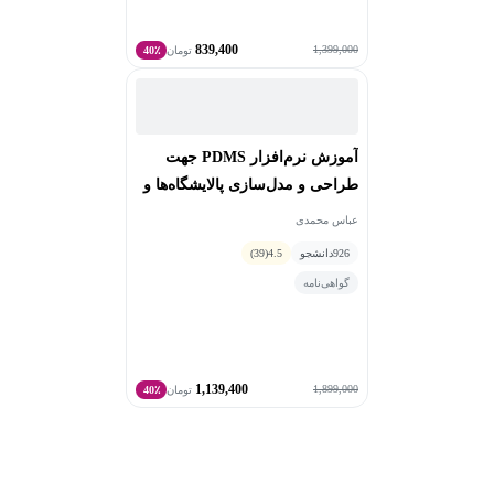
839,400
1,399,000
تومان
40٪
آموزش نرم‌افزار PDMS جهت
طراحی و مدل‌سازی پالایشگاه‌ها و
پتروشیمی‌ها - مقدماتی
عباس محمدی
926
دانشجو
4.5
(39)
گواهی‌نامه
1,139,400
1,899,000
تومان
40٪