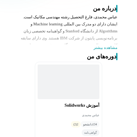
درباره من
عباس محمدی، فارغ التحصیل رشته مهندسی مکانیک است.
ایشان دارای دو مدرک بین المللی Machine learning و
Algorithms از دانشگاه Stanford و گواهینامه تخصصی زبان
برنامه‌نویسی پایتون از شرکت IBM هستند. وی دارای سابقه
کاری چند ساله در صنعت نفت، گاز و پتروشیمی، به‌عنوان
مشاهده بیشتر
مهندس طراح پایپینگ در شرکت‌های معتبر طراحی، ادمین تیم
دوره‌های من
برنامه‌نویس پروژه‌های AVEVA به وسیله زبان برنامه‌نویسی
PML و دارای سابقه چند ساله در زمینه آموزش نرم‌افزارهای
تخصصی رشته مهندسی مکانیک و هوافضا از جمله AVEVA
PDMS ,AVEVA E3D و... هستند.
زمینه تخصصی ایشان طراحی و مدل‌سازی سه‌بعدی
تجهیزات، سازه‌ها و خطوط ارتباطی پایپینگ بین آن‌ها به
همراه آنالیز خطوط پایپینگ و زبان های برنامه نویسی
آموزش Solidworks
تخصصی مانند MATLAB و PYTHON است.
عباس محمدی
134
دانشجو
2
(2)
گواهی‌نامه