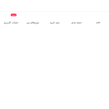
ورود
خانه
دسته بندی
سبد خرید
دوره‌های من
حساب کاربری
سرویس سازمانی مکتب‌خونه
، بستر رشد و توانمندسازی حرفه‌ای
کارکنان در مسیر توسعه‌ فردی آن‌هاست.
درخواست دمو
برنامه‌نویسی