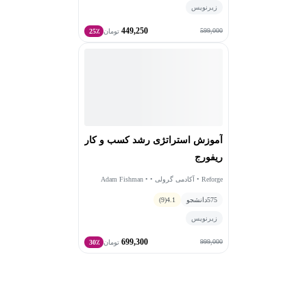
زیرنویس
449,250
599,000
تومان
25٪
آموزش استراتژی رشد کسب و کار
ریفورج
Reforge • آکادمی گرولی • Adam Fishman •
Casey Winters • Kevin Kwok
575
دانشجو
4.1
(9)
زیرنویس
699,300
999,000
تومان
30٪