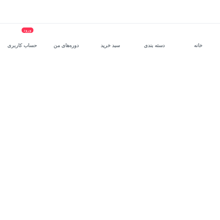
ورود
خانه
دسته بندی
سبد خرید
دوره‌های من
حساب کاربری
سرویس سازمانی مکتب‌خونه
، بستر رشد و توانمندسازی حرفه‌ای
کارکنان در مسیر توسعه‌ فردی آن‌هاست.
درخواست دمو
برنامه‌نویسی