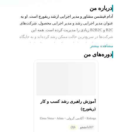
درباره من
آدام فیشمن مشاور و مدیر اجرایی ارشد ریفورج است. او به
عنوان مدیر اجرایی رشد و مدیر اجرایی محصول، شرکت‌های
B2C و B2B2C زیادی را مدیریت کرده است. همه این
شرکت‌ها در سریع‌ترین حالت ممکن رشد کرده‌اند و به جایگاه
خوبی رسیده‌اند. از جمله این شرکت‌ها، Patreon و Lyft
مشاهده بیشتر
هستند. او در خبرنامه شخصی خودش به نام FishmanAF
دوره‌های من
می‌نویسد و نویسنده و مجری پادکست Startup Dad Podcast
است. آدام فیشمن در SF Bay Area با همسر و دو فرزندش
زندگی می‌کند.
آموزش راهبری رشد کسب و کار
(ریفورج)
Reforge • آکادمی گرولی • Elena Verna • Adam
Fishman
317
دانشجو
5
(3)