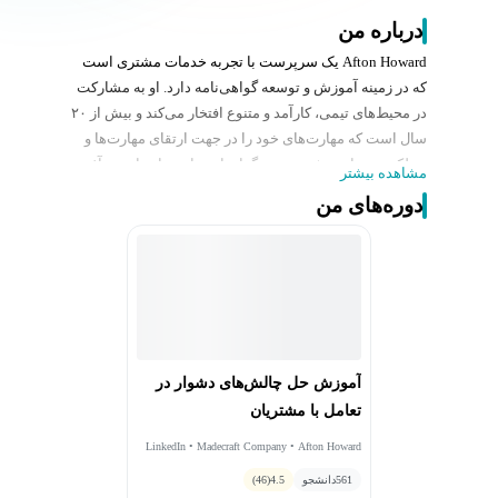
درباره من
Afton Howard یک سرپرست با تجربه خدمات مشتری است
که در زمینه آموزش و توسعه گواهی‌نامه دارد. او به مشارکت
در محیط‌های تیمی، کارآمد و متنوع افتخار می‌کند و بیش از ۲۰
سال است که مهارت‌های خود را در جهت ارتقای مهارت‌ها و
عملکرد خدمات مشتری به دیگران اختصاص داده است. آفتن
مشاهده بیشتر
در حال حاضر هم در خط مقدم و هم پشت صحنه در صنعت
دوره‌های من
هوانوردی فعالیت می‌کند تا محیطی پویا و مؤثر در خدمات
مشتری ایجاد کند. او همچنین به عنوان "مربی سفرکننده"
شناخته می‌شود و از طریق آموزش و توسعه، به سازمان‌ها و
عملیات‌های مختلف در سراسر دنیا کمک می‌کند. آفتن
تحصیلات خود را در رشته‌های مدیریت کسب‌وکار و مدیریت
تجارت از دانشگاه ایالتی کالیفرنیا، نورتریج و کالج جنوبی
نوادا به پایان رسانده است.
آموزش حل چالش‌های دشوار در
تعامل با مشتریان
LinkedIn • Madecraft Company • Afton Howard
561
دانشجو
4.5
(46)