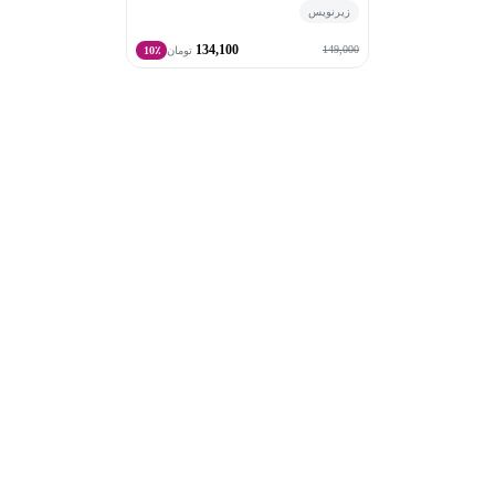
زیرنویس
134,100
149,000
تومان
10٪