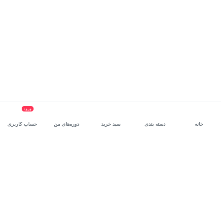
ورود
خانه
دسته بندی
سبد خرید
دوره‌های من
حساب کاربری
سرویس سازمانی مکتب‌خونه
، بستر رشد و توانمندسازی حرفه‌ای
کارکنان در مسیر توسعه‌ فردی آن‌هاست.