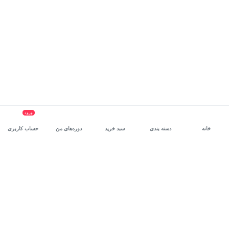
ورود
خانه
دسته بندی
سبد خرید
دوره‌های من
حساب کاربری
سرویس سازمانی مکتب‌خونه
، بستر رشد و توانمندسازی حرفه‌ای
کارکنان در مسیر توسعه‌ فردی آن‌هاست.