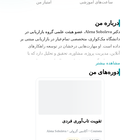
ساعت‌های آموزشی
امتیاز من
درباره من
دکتر Alena Soboleva، عضو هیئت علمی گروه بازاریابی در
دانشگاه مک‌کواری، متخصصی تمام‌عیار در بازاریابی مبتنی بر
داده است. او مهارت‌هایی درخشان در توسعه راهکارهای
آنلاین، مدیریت پروژه، مشاوره، تحقیق و تحلیل دارد که با
تجربه عملی گسترده در فضای دیجیتال تلفیق شده است. در
مشاهده بیشتر
محیط‌های پرشتاب، دکتر Soboleva با تعامل فعال و مستمر با
دوره‌های من
ذی‌نفعان، همکاران و هم‌پیمانان موفق به برقراری روابط
بلندمدت می‌شود.
او، ضمن همکاری با دانشگاهی در جمع 1٪ برتر جهان،
به‌عنوان مدرس در پلتفرمی جهانی مانند Coursera دوره‌هایی
را ارائه می‌کند که عمق محتوایی و کاربردی بودن را در کنار
دسترس‌پذیری آنلاین فراهم آورده‌اند.
تقویت تاب‌آوری فردی
Coursera • آکادمی گرولی • Alena Soboleva