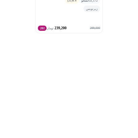
1,172
دانشجو
4.4
(31)
زیرنویس
239,200
299,000
تومان
20٪