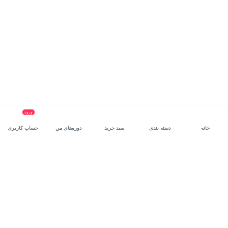
ورود
خانه
دسته بندی
سبد خرید
دوره‌های من
حساب کاربری
سرویس سازمانی مکتب‌خونه
، بستر رشد و توانمندسازی حرفه‌ای
کارکنان در مسیر توسعه‌ فردی آن‌هاست.