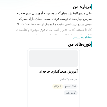
درباره من
علی مددی‌کاهکش، بنیان‌گذار مجموعه آموزشی «زیر صفر»،
مدرس مهارت‌های توسعه فردی است. ایشان دارای مدرک
مبتنی بر روان‌شناسی مثبت و کوچینگ از North Star Success
کانادا هستند. کتاب «5 راز انسان‌های فوق موفق» و کتاب‌های
الکترونیکی «هدف‌گذاری در 60 دقیقه» و «ساعت شنی» از
مشاهده بیشتر
آثار و نوشته‌‎های ایشان است.
دوره‌های من
آموزش هدف‌گذاری حرفه‌ای
علی مددی‌کاهکش
396
دانشجو
4.2
(20)
گواهی‌نامه