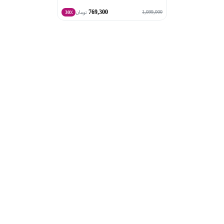
769,300
1,099,000
تومان
30٪