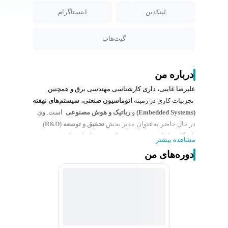
لینکدین
اینستاگرام
گیت‌هاب
درباره من
علیرضا غایبی، داری کارشناسی مهندسی برق و همچنین
تجربیات کاری در زمینه
اتوماسیون صنعتی
،
سیستم‌های نهفته
(Embedded Systems)
و
رباتیک و هوش مصنوعی
است. وی
در حال حاضر به‌عنوان مدیر بخش
تحقیق و توسعه (R&D)
باشگاه رباتیک موسیتو و دبیر کمیته مسابقات ملی
موسیتو
مشاهده بیشتر
کاپ
فعالیت دارد. حوزه تخصصی او شامل
طراحی و توسعه
دوره‌های من
سخت‌افزارهای الکترونیکی
،
طراحی بردهای مدار چاپی (PCB
Design)
،
یکپارچه‌سازی سیستم‌های هوشمند مبتنی بر
میکروکنترلرها
، و
بهینه‌سازی و طراحی فرآیندهای کنترلی و
اتوماسیون در صنایع رباتیک و طراحی محصول های هوشمند
می باشد.
او با تسلط بر
مدل‌سازی مدارهای آنالوگ و دیجیتال
،
طراحی