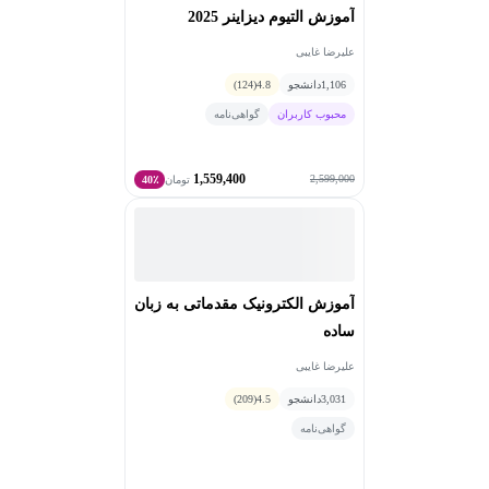
سیستم‌های کنترل امبدد
، و
توسعه Firmware برای
آموزش التیوم دیزاینر 2025
پردازنده‌های ARM و AVR
، نقش کلیدی در پیاده‌سازی
راهکارهای مهندسی و بهینه‌سازی سیستم‌های پیچیده ایفا
علیرضا غایبی
می‌کند. همچنین، با رویکردی مبتنی بر
مدیریت پروژه‌های
1,106
دانشجو
4.8
(124)
فناورانه
در توسعه محصولات با کیفیت صنعتی و تجاری‌سازی
محبوب کاربران
گواهی‌نامه
فناوری‌های نوین نقش مؤثری دارد.
1,559,400
از جمله پروژه ها و فعالیت ها صنعتی وی می توان به عناوین
2,599,000
تومان
40٪
زیر اشاره کرد:
- کیوسک گردشگری مبتنی بر هوش مصنوعی
- ربات انسان نما تعاملی
- طراحی و توسعه سیستم خانه هوشمند مبتنی بر اینترنت
آموزش الکترونیک مقدماتی به زبان
اشیا (IoT)
- طراحی و توسعه سیستم گل خانه هوشمند
ساده
- توسعه دستگاه حضور و غیاب با احراز هویت چندمرحله‌ای
علیرضا غایبی
- بازوی رباتیک
3,031
دانشجو
4.5
(209)
- ربات امدادگر
گواهی‌نامه
- ربات فوتبالیست انسان نما