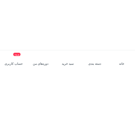
ورود
خانه
دسته بندی
سبد خرید
دوره‌های من
حساب کاربری
سرویس سازمانی مکتب‌خونه
، بستر رشد و توانمندسازی حرفه‌ای
کارکنان در مسیر توسعه‌ فردی آن‌هاست.