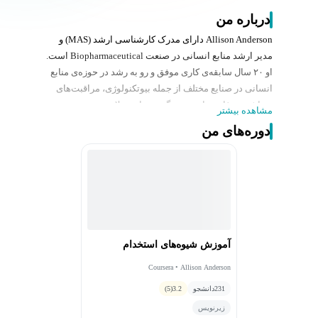
درباره من
Allison Anderson دارای مدرک کارشناسی ارشد (MAS) و
مدیر ارشد منابع انسانی در صنعت Biopharmaceutical است.
او ۲۰ سال سابقه‌ی کاری موفق و رو به رشد در حوزه‌ی منابع
انسانی در صنایع مختلف از جمله بیوتکنولوژی، مراقبت‌های
بهداشتی، دفاع جهانی و سرگرمی دارد. علاوه بر تجربه‌ی
مشاهده بیشتر
کاری ارزشمند، او مدرک کارشناسی ارشد خود را در رشته‌ی
دوره‌های من
حقوق و سیاست سلامت دریافت کرده است. او در این زمینه
آثاری منتشر کرده، در کنفرانس‌های ملی سخنرانی داشته و با
سازمان‌های غیرانتفاعی مختلف همکاری می‌کند.
آموزش شیوه‌های استخدام
Coursera • Allison Anderson
231
دانشجو
3.2
(5)
زیرنویس