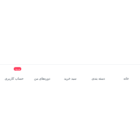
ورود
خانه
دسته بندی
سبد خرید
دوره‌های من
حساب کاربری
سرویس سازمانی مکتب‌خونه
، بستر رشد و توانمندسازی حرفه‌ای
کارکنان در مسیر توسعه‌ فردی آن‌هاست.