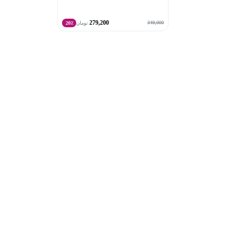
279,200
349,000
تومان
20٪