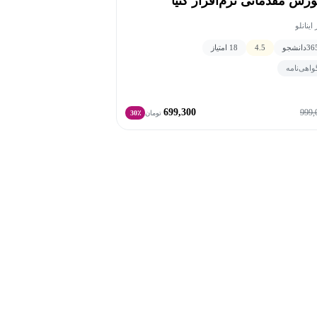
وزش مقدماتی نرم‌افزار کتیا
 اینانلو
36
دانشجو
4.5
18 امتیاز
واهی‌نامه
699,300
999,
تومان
30٪