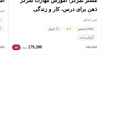
مستر تمرکز: آموزش مهارت تمرکز
آم
ذهن برای درس، کار و زندگی
امیر
امیر اینانلو
5
گ
464
دانشجو
4.5
21 امتیاز
گواهی‌نامه
279,200
000
349,000
تومان
20٪