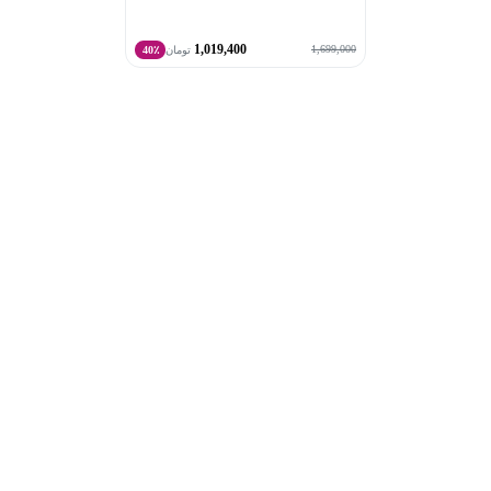
1,019,400
1,699,000
تومان
40٪