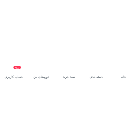
ورود
خانه
دسته بندی
سبد خرید
دوره‌های من
حساب کاربری
سرویس سازمانی مکتب‌خونه
، بستر رشد و توانمندسازی حرفه‌ای
کارکنان در مسیر توسعه‌ فردی آن‌هاست.