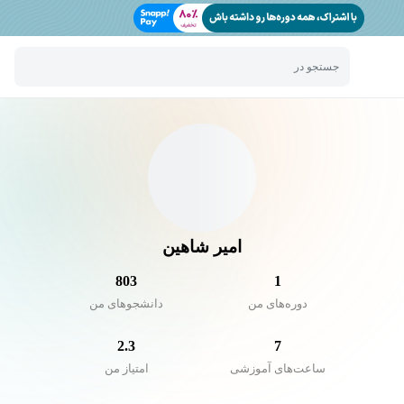
جستجو در
امیر شاهین
803
1
دوره‌های من
دانشجو‌های من
2.3
7
ساعت‌های آموزشی
امتیاز من