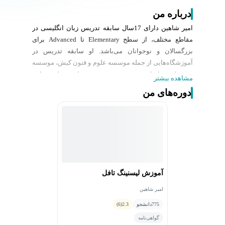
درباره من
امیر شاهین دارای 17سال سابقه تدریس زبان انگلیسی در
مقاطع مختلف، از سطح Elementary تا Advanced برای
بزرگسالان و نوجوانان می‌باشد. او سابقه تدریس در
آموزشگاه‌هایی از جمله موسسه علوم و فنون کیش، موسسه
پردیسان و ایرانمهر و تدریس در زمینه‌های مختلفی مانند
مشاهده بیشتر
Business English ,General English ,IELTS ,TOEFL
دوره‌های من
,Duolingo و PTE در کارنامه خود دارد.
آموزش لیسنینگ تافل
امیر شاهین
775
دانشجو
2.3
(6)
گواهی‌نامه