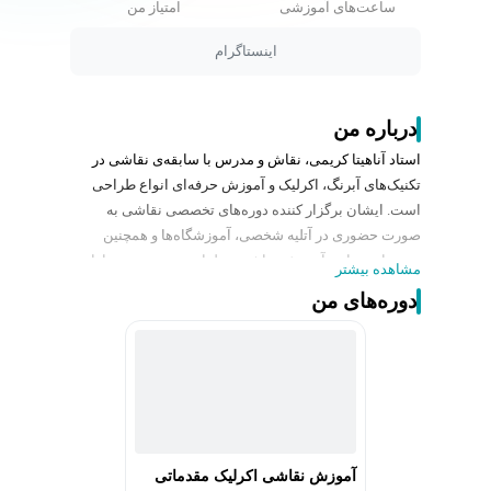
ساعت‌های آموزشی
امتیاز من
اینستاگرام
درباره من
استاد آناهیتا کریمی، نقاش و مدرس با سابقه‌ی نقاشی در
تکنیک‌های آبرنگ، اکرلیک و آموزش حرفه‌ای انواع طراحی
است. ایشان برگزار کننده‌ دوره‌های تخصصی نقاشی به
صورت حضوری در آتلیه شخصی، آموزشگاه‌ها و همچنین
دوره‌های مجازی آموزش نقاشی و طراحی هستند. وی دارای
مشاهده بیشتر
سابقه شرکت در نمایشگاه‌های گروهی داخلی و خارجی،
دوره‌های من
برگزاری نمایشگاه انفرادی در نگارخانه‌هایی از جمله گالری
گلستان، انتخاب اثر در iws کالیفرنیا به عنوان اثر برگزیده
توسط داوران، انتخاب و چاپ آثار در کتاب‌های مختلف، سابقه
برگزاری ورکشاپ‌های متعدد اجرای زنده نقاشی آبرنگ و
اکرلیک در طبیعت برای هنرجویان و همچنین سابقه برگزاری
نمایشگاه‌های گروهی با جمعی از هنرجویان در کارنامه‌
حرفه‌ای خود دارند.
آموزش نقاشی اکرلیک مقدماتی