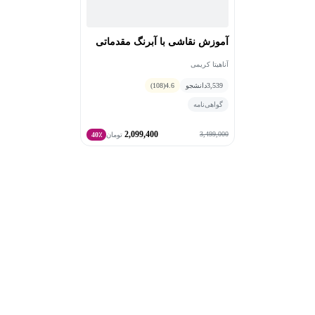
آموزش نقاشی با آبرنگ مقدماتی
آناهیتا کریمی
3,539
دانشجو
4.6
(108)
گواهی‌نامه
2,099,400
3,499,000
تومان
40٪