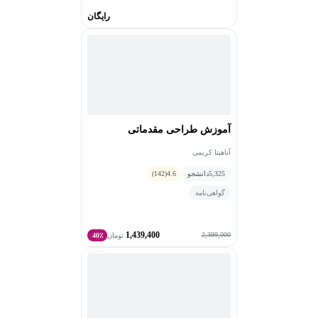
رایگان
آموزش طراحی مقدماتی
آناهیتا کریمی
5,325
دانشجو
4.6
(142)
گواهی‌نامه
1,439,400
2,399,000
تومان
40٪