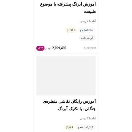
آموزش آبرنگ پیشرفته با موضوع
طبیعت
آناهیتا کریمی
957
دانشجو
4.6
(27)
گواهی‌نامه
2,099,400
3,499,000
تومان
40٪
آموزش رایگان نقاشی منظره‎‌ی
جنگلی، با تکنیک آبرنگ
آناهیتا کریمی
2,911
دانشجو
4.4
(8)