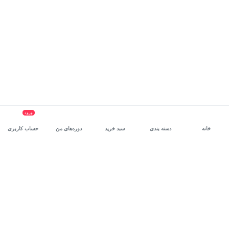
ورود
خانه
دسته بندی
سبد خرید
دوره‌های من
حساب کاربری
سرویس سازمانی مکتب‌خونه
، بستر رشد و توانمندسازی حرفه‌ای
کارکنان در مسیر توسعه‌ فردی آن‌هاست.