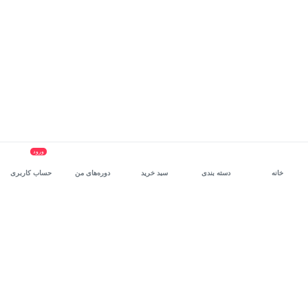
ورود
خانه
دسته بندی
سبد خرید
دوره‌های من
حساب کاربری
سرویس سازمانی مکتب‌خونه
، بستر رشد و توانمندسازی حرفه‌ای
کارکنان در مسیر توسعه‌ فردی آن‌هاست.