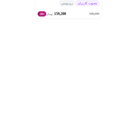
محبوب کاربران
زیرنویس
مهم‌ترین آثار معاصر درباره اعتیاد، لذت و خودکنترلی تبدیل
159,200
شد
199,000
تومان
20٪
• سخنران بین‌المللی و مشاور شناخته‌شده در زمینه علوم
اعصاب اعتیاد، سلامت روان و تأثیر فناوری بر رفتار انسان