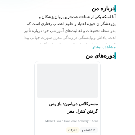
درباره من
آنا لمبکه یکی از شناخته‌شده‌ترین روان‌پزشکان و
پژوهشگران حوزه اعتیاد و علوم اعصاب رفتاری است که
به‌واسطه تحقیقات و فعالیت‌های آموزشی خود درباره تأثیر
لذت، پاداش و وابستگی در زندگی مدرن شهرت جهانی پیدا
کرده است. او استاد دانشکده پزشکی دانشگاه استنفورد و
مشاهده بیشتر
مدیر کلینیک پزشکی اعتیاد این دانشگاه بوده و سال‌ها تجربه
دوره‌های من
بالینی در درمان انواع اعتیادهای مرتبط با مواد مخدر، فناوری،
شبکه‌های اجتماعی و رفتارهای اجباری دارد. لمبکه با ترکیب
یافته‌های علوم اعصاب، روان‌پزشکی و تجربه عملی، توانسته
مفاهیم پیچیده مغز و اعتیاد را به زبانی ساده و کاربردی برای
عموم مردم توضیح دهد و به یکی از چهره‌های تأثیرگذار در
بحث سلامت روان و مدیریت رفتارهای اعتیادآور تبدیل شود.
دستاوردهای حرفه‌ای:
مسترکلاس دوپامین: باز پس
• استاد روان‌پزشکی در دانشکده پزشکی دانشگاه
گرفتن کنترل مغز
استنفورد و از متخصصان برجسته حوزه پزشکی اعتیاد
• مدیریت کلینیک پزشکی اعتیاد استنفورد و درمان هزاران
Master Class • Excellence Academy • Anna
Lembeke
بیمار مبتلا به انواع وابستگی‌های رفتاری و شیمیایی
111
دانشجو
4.8
(11)
• نویسنده کتاب پرفروش Dopamine Nation که به یکی از