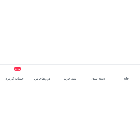
ورود
خانه
دسته بندی
سبد خرید
دوره‌های من
حساب کاربری
سرویس سازمانی مکتب‌خونه
، بستر رشد و توانمندسازی حرفه‌ای
کارکنان در مسیر توسعه‌ فردی آن‌هاست.