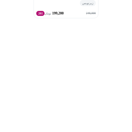
زیرنویس
199,200
249,000
تومان
20٪