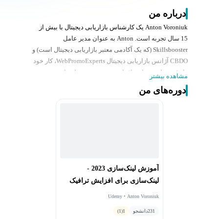
درباره من
Anton Voroniuk یک کارشناس بازاریابی دیجیتال با بیش از
15 سال تجربه است. Anton به عنوان مدیر عامل
Skillsbooster (که یک آکادمی معتبر بازاریابی دیجیتال است) و
CBDO آژانس بازاریابی دیجیتال WebPromoExperts، کار خود
را وقف توانمندسازی افراد مبتدی و متخصصان با تجربه در
مشاهده بیشتر
زمینه‌ی همیشه در حال توسعه‌ی بازاریابی دیجیتال کرده‌
دوره‌های من
است.
آموزش لینک‌سازی 2023 -
لینک‌سازی برای افزایش ترافیک
سایت
Udemy • Anton Voroniuk
231
دانشجو
1
(1)