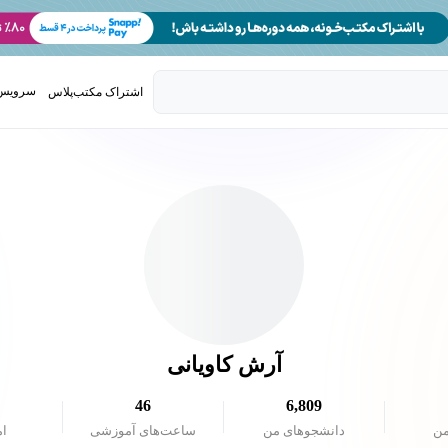
سرویس 
اشتراک مکتب‌پلاس
تدریس ک
آرش کاویانی
46
6,809
من
دانشجو‌های من
ساعت‌های آموزشی
ام