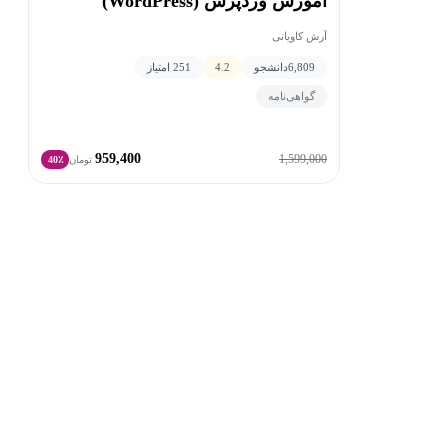
آموزش وردپرس (WordPress)
آرش کاویانی
6,809
دانشجو
4.2
251 امتیاز
گواهی‌نامه
959,400
1,599,000
تومان
40٪