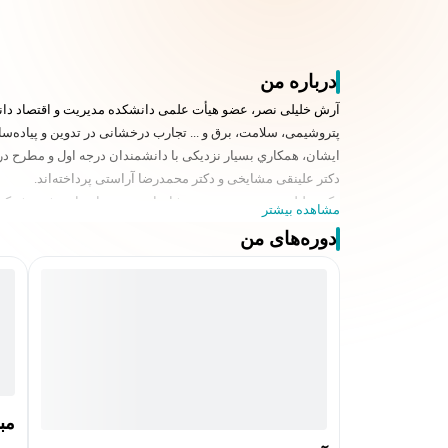
درباره من
آرش خليلی نصر، عضو هيأت علمی دانشكده مديريت و اقتصاد دانشگ
پتروشيمی، سلامت، برق و ... تجارب درخشانی در تدوين و پياده‌سا
ایشان، همكاري بسيار نزديكی با دانشمندان درجه اول و مطرح در ا
دكتر علينقی مشايخی و دكتر محمدرضا آراستی پرداخته‌اند.
دكتر خليلی نصر، جزو معدود مشاوران و مدرسان تاييد شده شركت فنلاندی QPR در ايران هستند و دانش پياده‌سازی نرم افزارهای مختلف در اين حوزه را به
مشاهده بیشتر
در دانشكده مديريت و اقتصاد دانشگاه صنعتی شريف، ايشان درس پ
دوره‌های من
مب