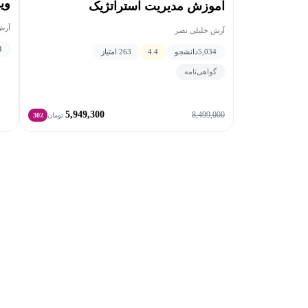
وی
آموزش مدیریت استراتژیک
آرش
آرش خلیلی نصر
4
5,034
دانشجو
4.4
263 امتیاز
گواهی‌نامه
5,949,300
8,499,000
تومان
30٪