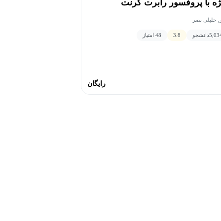
ژه با پروفسور رابرت گرنت
 خلیلی نصر
5,03
دانشجو
3.8
48 امتیاز
رایگان