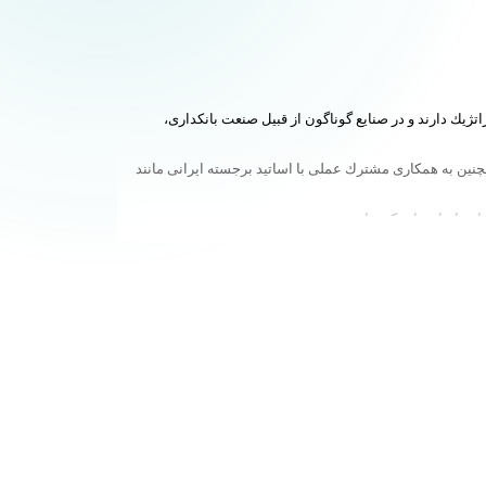
يك دارند و در صنايع گوناگون از قبيل صنعت بانكداری،
مچنين به همكاری مشترك عملی با اساتيد برجسته ايرانی مانند
كتری) و روش تحقيق را ارايه كرده‌اند.