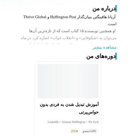
درباره من
آریانا هافینگتن بنیان‌گذار Huffington Post و Thrive Global
است.
او همچنین نویسنده ۱۵ کتاب است که از تازه‌ترین آن‌ها
می‌توان به «شکوفایی» و «انقلاب خواب» اشاره کرد. در ماه
مه ۲۰۰۵، وب‌سایت TheHuffingtonPost.com را راه‌اندازی
مشاهده بیشتر
کرد، سایتی خبری و بلاگ محور که به‌سرعت به یکی از
دوره‌های من
پربازدیدترین، لینک‌خورده‌ترین و پرحجم‌ترین برندهای
رسانه‌ای در اینترنت تبدیل شد. در آگوست ۲۰۱۶، او Thrive
Global را راه‌اندازی کرد، پلتفرمی برای سلامت و بازدهی
فردی و سازمانی باهدف تغییردادن شیوهٔ کار و زندگی مردم
از طریق پایان‌دادن به این توهم جمعی که فرسودگی شغلی،
بهایی است که باید برای موفقیت پرداخت کرد.
مجلهٔ تایم او را در فهرست ۱۰۰ فرد تأثیرگذار جهان و مجلهٔ
آموزش تبدیل شدن به فردی بدون
فوربس او را در فهرست قدرتمندترین زنان دنیا قرارداد. او که
حواس‌پرتی
اصالتاً اهل یونان است، در ۱۶ سالگی به انگلستان مهاجرت
کرد و با مدرک کارشناسی‌ارشد در رشتهٔ اقتصاد از دانشگاه
LinkedIn • Arianna Huffington • Nir Eyal
کمبریج فارغ‌التحصیل شد. در ۲۱ سالگی، او به‌عنوان رئیس
395
دانشجو
4
(11)
انجمن مناظرهٔ مشهور «اتحادیهٔ کمبریج» انتخاب شد.