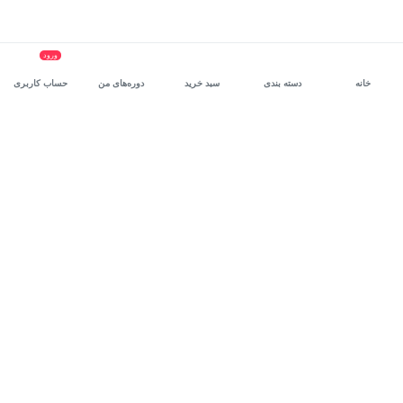
ورود
خانه
دسته بندی
سبد خرید
دوره‌های من
حساب کاربری
سرویس سازمانی مکتب‌خونه
، بستر رشد و توانمندسازی حرفه‌ای
کارکنان در مسیر توسعه‌ فردی آن‌هاست.
درخواست دمو
برنامه‌نویسی