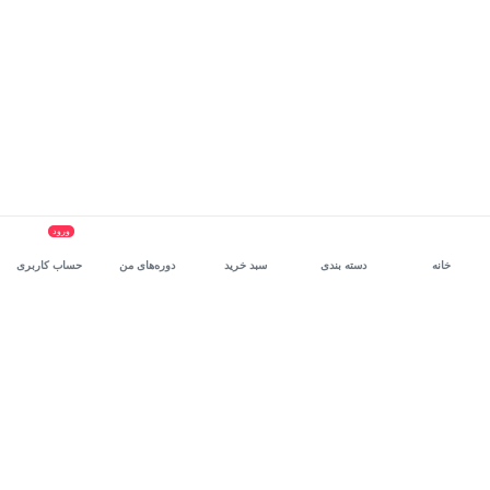
ورود
خانه
دسته بندی
سبد خرید
دوره‌های من
حساب کاربری
سرویس سازمانی مکتب‌خونه
، بستر رشد و توانمندسازی حرفه‌ای
کارکنان در مسیر توسعه‌ فردی آن‌هاست.