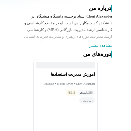
درباره من
Cheri Alexander استاد برجسته دانشگاه میشیگان در
دانشکده کسب‌وکار راس است. او در مقاطع کارشناسی و
کارشناسی ارشد مدیریت بازرگانی (MBA) و کارشناسی
ارشد مدیریت، دوره‌های رهبری و مدیریت سرمایه انسانی
(HCM) را تدریس می‌کند. همچنین، در برنامه‌های آموزش
مشاهده بیشتر
مدیران اجرایی (Executive Education) به تدریس موضوعات
دوره‌های من
مرتبط با رهبری و سرمایه انسانی می‌پردازد و از دانشجویان
دانشکده مهندسی نیز حمایت می‌کند.
پیش از بازنشستگی از
جنرال موتورز
، چری رئیس دانشگاه
آموزش مدیریت استعدادها
جنرال موتورز و مدیر اجرایی منابع انسانی جهانی این شرکت
بود. او به‌عنوان مدیر ارشد آموزش، نظارت بر یادگیری و
LinkedIn • Maxim Sytch • Cheri Alexander
عملکرد جهانی شرکت را برعهده داشت و در تیم ادغام جهانی
255
دانشجو
3.3
(3)
فعالیت می‌کرد که مسئولیت اجرای برنامه‌های منابع انسانی
زیرنویس
در بازارهای نوظهور را بر عهده داشت. چری طی ۳۳ سال
فعالیت خود در جنرال موتورز، تجربه گسترده‌ای در مدیریت
بین‌المللی منابع انسانی و روابط کارگری کسب کرد.
حوزه‌های تخصصی او شامل ادغام‌ها و تملک‌ها، تشکیل و
اجرای سرمایه‌گذاری‌های مشترک (JV)، مدیریت استعداد،