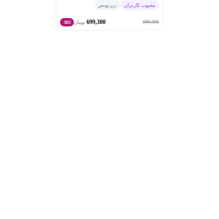
محبوب کاربران
زیرنویس
699,300
999,000
تومان
30٪