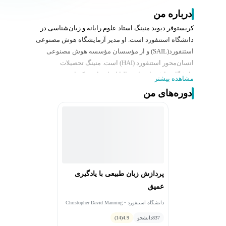
درباره من
کریستوفر دیوید منینگ استاد علوم رایانه و زبان‌شناسی در
دانشگاه استنفورد است. او مدیر آزمایشگاه هوش مصنوعی
استنفورد(SAIL) و از مؤسسان مؤسسه هوش مصنوعی
انسان‌محور استنفورد (HAI) است. منینگ تحصیلات
دانشگاهی‌اش را در استرالیا انجام داد و دکترای
مشاهده بیشتر
زبان‌شناسی‌اش را در استنفورد در سال ۱۹۹۴ دریافت کرد.
دوره‌های من
فعالیت‌های پژوهشی او شامل توسعه نرم‌افزارهای متن‌باز
NLP مانند Stanford CoreNLP و Stanza است. وی در
مقوله‌هایی مانند بردارهای واژه (word embeddings)،
پردازش ساختار زبانی با شبکه‌های عصبی و تحلیل وابستگی
نحوی پیشگام بوده است. منینگ کتاب‌های مرجعی مثل:
Foundations of Statistical Natural Language Processing
Introduction to Information Retrieval
پردازش زبان طبیعی با یادگیری
را تألیف کرده است. او عضو برجسته‌ی انجمن‌های علمی
عمیق
ACL ، ACM، AAAI است و مقالاتش استنادهای گسترده‌ای
در جامعه پژوهشی دریافت کرده‌اند.
دانشگاه استنفورد • Christopher David Manning
837
دانشجو
4.9
(14)