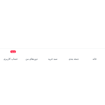
ورود
خانه
دسته بندی
سبد خرید
دوره‌های من
حساب کاربری
سرویس سازمانی مکتب‌خونه
، بستر رشد و توانمندسازی حرفه‌ای
کارکنان در مسیر توسعه‌ فردی آن‌هاست.