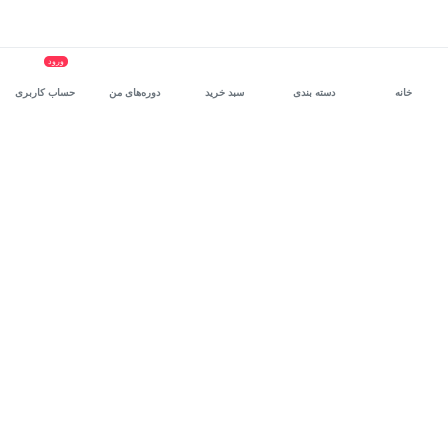
ورود
خانه
دسته بندی
سبد خرید
دوره‌های من
حساب کاربری
سرویس سازمانی مکتب‌خونه
، بستر رشد و توانمندسازی حرفه‌ای
کارکنان در مسیر توسعه‌ فردی آن‌هاست.
درخواست دمو
برنامه‌نویسی