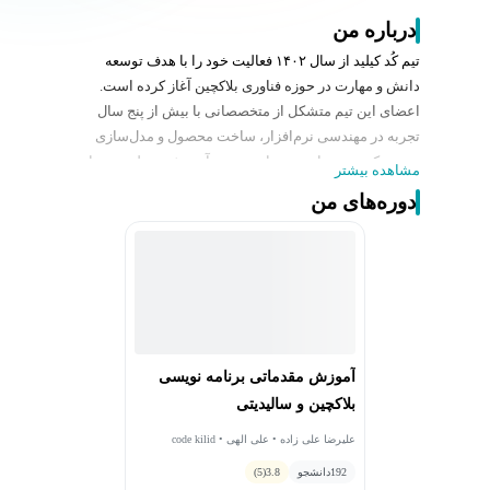
درباره من
تیم کُد کیلید از سال ۱۴۰۲ فعالیت خود را با هدف توسعه
دانش و مهارت در حوزه فناوری بلاکچین آغاز کرده است.
اعضای این تیم متشکل از متخصصانی با بیش از پنج سال
تجربه در مهندسی نرم‌افزار، ساخت محصول و مدل‌سازی
هستند که تجربه‌های خود را در مسیر آموزش و تولید محتوای
مشاهده بیشتر
تخصصی به اشتراک می‌گذارند.
دوره‌های من
ما بر این باوریم که فناوری بلاکچین نباید تنها مخصوص جمعی
محدود باشد، بلکه باید برای علاقه‌مندان فارسی‌زبان نیز
کاربردی، قابل فهم و در دسترس شود.
مأموریت ما تولید دوره‌های فارسی، غنی و تخصصی در حوزه
بلاکچین است — دوره‌هایی که با تمرکز بر یادگیری از پایه تا
پیشرفته، شما را برای ورود به فضای فناوری غیرمتمرکز آماده
می‌کنند.
آموزش مقدماتی برنامه نویسی
کُد کیلید، پلی میان دانش، تجربه و فرصت در مسیر بلاکچین
بلاکچین و سالیدیتی
برای همه کسانی است که می‌خواهند در این حوزه رشد کنند
و سهمی در آینده‌ تکنولوژی داشته باشند
علیرضا علی زاده • علی الهی • code kilid
192
دانشجو
3.8
(5)