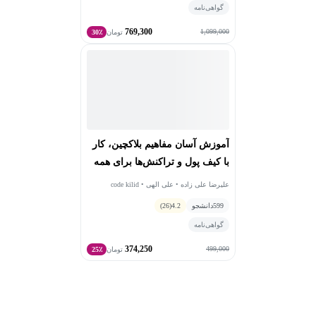
گواهی‌نامه
769,300
1,099,000
تومان
30٪
آموزش آسان مفاهیم بلاکچین، کار
با کیف پول و تراکنش‌ها برای همه
علیرضا علی زاده • علی الهی • code kilid
599
دانشجو
4.2
(26)
گواهی‌نامه
374,250
499,000
تومان
25٪