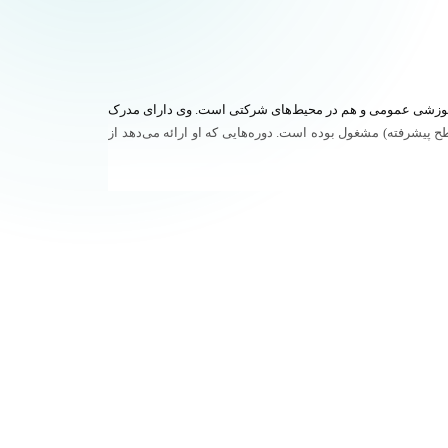
شتریان، هم در مراکز آموزشی عمومی و هم در محیط‌های شرکتی است. وی دارای مدرک
 و در 10 سال گذشته به آموزش متخصص مایکروسافت آفیس (Word، Excel، Access، Powerpoint و Outlook همه تا سطح پیشرفته) مشغول بوده است. دوره‌هایی که او ارائه می‌دهد از