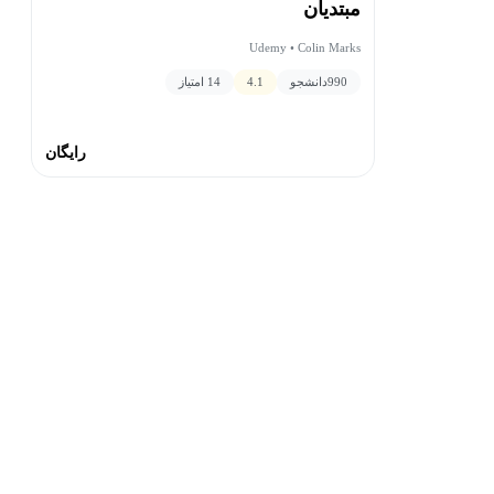
مبتدیان
Udemy • Colin Marks
990
دانشجو
4.1
14 امتیاز
رایگان