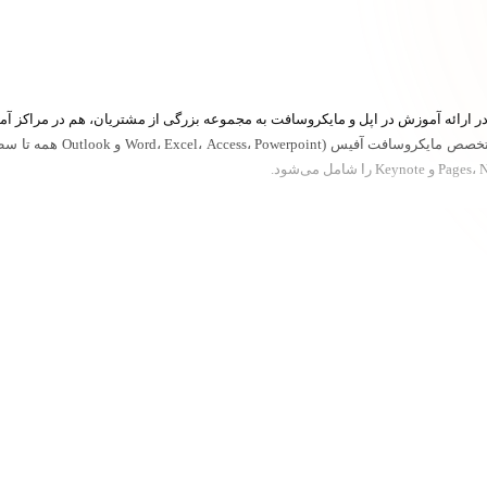
مربی فناوری اطلاعات با بیش از 15 سال تجربه در ارائه آموزش در اپل و مایکروسافت به مجموعه بزرگی از م
Microsoft Office Master است