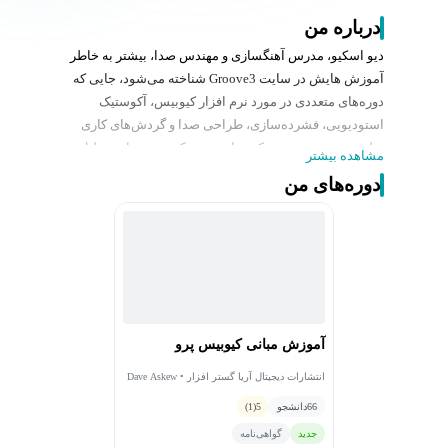
درباره من
دیو اسکیو، مدرس آهنگسازی و مهندس صدا، بیشتر به خاطر
آموزش هایش در سایت Groove3 شناخته می‌شود، جایی که
دوره‌های متعددی در مورد نرم افزار کیوبیس، آکوستیک
استودیویی، فشرده‌سازی، طراحی صدا و گردش‌های کاری
تولید موسیقی تدریس کرده است. سبک تدریس او به دلیل
مشاهده بیشتر
داشتن وضوح و روشمند و کاربردی بودن بسیار مورد تقدیر
دوره‌های من
است، که مفاهیم پیشرفته DAW را برای مبتدیان و
تهیه‌کنندگان باتجربه قابل فهم می‌کند. اسکیو به ویژه به خاطر
تقسیم موضوعات تخصصی به درس‌های آسان با مثال‌های
واقعی و نمایش‌های بصری مورد احترام است.
آموزش مبانی کیوبیس پرو
انتشارات دیجیتال آریا گستر افزار • Dave Askew
66
دانشجو
5
(1)
جدید
گواهی‌نامه