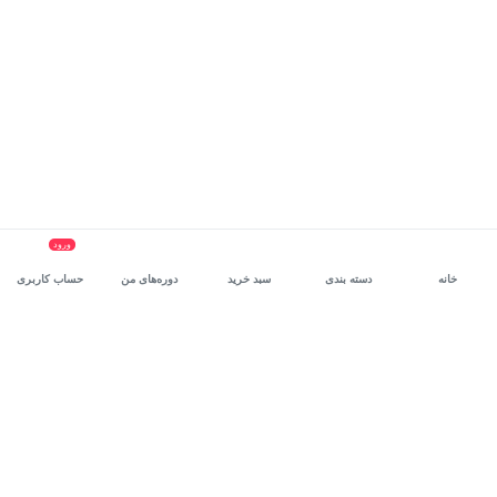
ورود
خانه
دسته بندی
سبد خرید
دوره‌های من
حساب کاربری
سرویس سازمانی مکتب‌خونه
، بستر رشد و توانمندسازی حرفه‌ای
کارکنان در مسیر توسعه‌ فردی آن‌هاست.