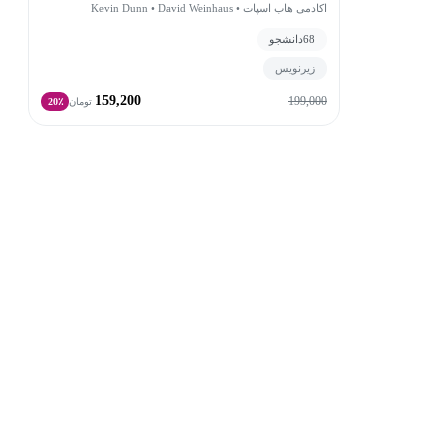
Partners)
اکادمی هاب اسپات • Kevin Dunn • David Weinhaus
68
دانشجو
زیرنویس
159,200
199,000
تومان
20٪