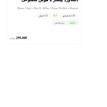
Master Class • Allie K. Miller • Ethan Mollick • Manuel
Sainsily • Don Allen
130
دانشجو
4.7
16 امتیاز
جدید
زیرنویس
299,000
تومان