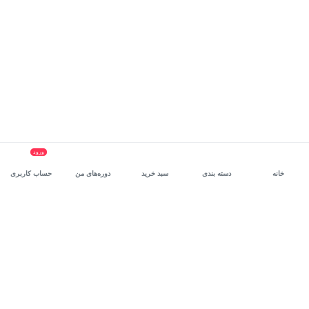
ورود
خانه
دسته بندی
سبد خرید
دوره‌های من
حساب کاربری
سرویس سازمانی مکتب‌خونه
، بستر رشد و توانمندسازی حرفه‌ای
کارکنان در مسیر توسعه‌ فردی آن‌هاست.