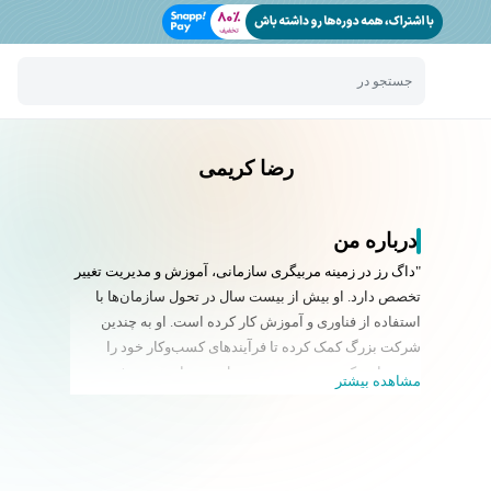
جستجو در
رضا کریمی
درباره من
"داگ رز در زمینه مربیگری سازمانی، آموزش و مدیریت تغییر
تخصص دارد. او بیش از بیست سال در تحول سازمان‌ها با
استفاده از فناوری و آموزش کار کرده است. او به چندین
شرکت بزرگ کمک کرده تا فرآیندهای کسب‌وکار خود را
بهینه‌سازی کنند و بهره‌وری و تحویل خود را بهبود بخشند.
مشاهده بیشتر
برخی از این شرکت‌ها شامل The Home Depot، UPS،
AutoTrader، Raytheon، PayChex و Genentech هستند. او
همچنین چندین دوره مدیریت کسب‌وکار و پروژه را تدریس
می‌کند. شما می‌توانید در دوره‌های پویا و جذاب او در دانشگاه