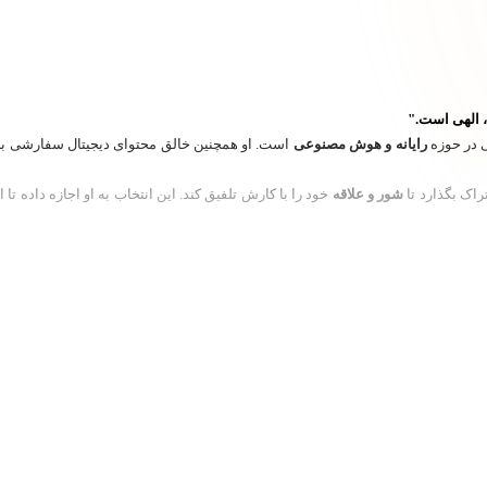
 الهی است."
رایانه و هوش مصنوعی
است. او همچنین خالق محتوای دیجیتال سفارشی بر
اک بگذارد تا
شور و علاقه
خود را با کارش تلفیق کند. این انتخاب به او اجازه داده تا 
شده است، که 10 مورد از آن‌ها به عنوان
پرفروش‌ترین دوره‌ها
در پلتفرم Udemy شناخته می‌شوند. در این پلتفرم، او عنوان
 است که تسلط کامل بر ابزارهای دیجیتال برای دستیابی به نتایج بهینه ضروری است. به
تا به مخاطبان در درک بهتر اهمیت و کاربردهای آن‌ها کمک کند.
 همراه با
استراتژی‌های عملی
که به همه افراد کمک کند تا به سرعت و به شکلی مؤثر