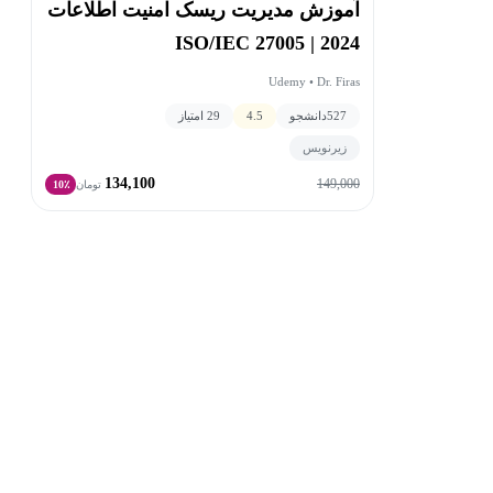
آموزش مدیریت ریسک امنیت اطلاعات
ISO/IEC 27005 | 2024
Udemy • Dr. Firas
527
دانشجو
4.5
29 امتیاز
زیرنویس
134,100
149,000
تومان
10٪