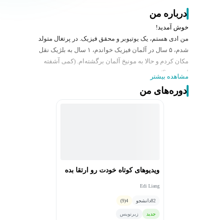
درباره من
خوش آمدید!
من ادی هستم، یک یوتیوبر و محقق فیزیک. در پرتغال متولد
شدم، ۵ سال در آلمان فیزیک خواندم، ۱ سال به بلژیک نقل
مکان کردم و حالا به مونیخ آلمان برگشته‌ام. (کمی آشفته
است، نه؟)
مشاهده بیشتر
داستان‌ها چیزهایی هستند که دوست دارم به اشتراک بگذارم
دوره‌های من
و از بچگی یوتیوب را تماشا می‌کردم. از سنین خیلی کم، برای
خودم، دوستانم و همسرم ویدیو می‌ساختم. حدود ۴ سال
پیش، شروع به پست گذاشتن در یوتیوب کردم و داستان‌های
جالب را به جذاب‌ترین شکل ممکن به اشتراک گذاشتم. من
مطلقاً هیچ پیش‌زمینه‌ای در هیچ مهارت خلاقانه‌ای نداشتم و
حالا می‌توانم با افتخار بگویم که در آنها بسیار خوب هستم!
من آن را با عشقم به تدریس ترکیب کردم و اکنون در Udemy
ویدیوهای کوتاه خودت رو ارتقا بده
هستم.
Edi Liang
82
دانشجو
4
(9)
جدید
زیرنویس