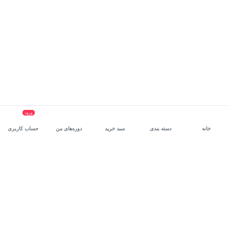
ورود
خانه
دسته بندی
سبد خرید
دوره‌های من
حساب کاربری
سرویس سازمانی مکتب‌خونه
، بستر رشد و توانمندسازی حرفه‌ای
کارکنان در مسیر توسعه‌ فردی آن‌هاست.