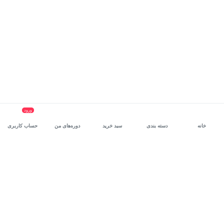
ورود
خانه
دسته بندی
سبد خرید
دوره‌های من
حساب کاربری
سرویس سازمانی مکتب‌خونه
، بستر رشد و توانمندسازی حرفه‌ای
کارکنان در مسیر توسعه‌ فردی آن‌هاست.