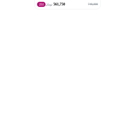
561,750
749,000
تومان
25٪