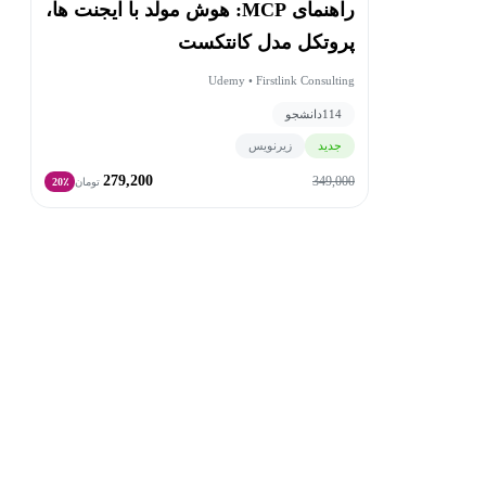
راهنمای MCP: هوش مولد با ایجنت ها،
پروتکل مدل کانتکست
Udemy • Firstlink Consulting
114
دانشجو
جدید
زیرنویس
279,200
349,000
تومان
20٪