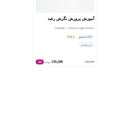
آموزش پرورش نگرش رشد
LinkedIn • Gemma Leigh Roberts
102
دانشجو
4.5
(2)
زیرنویس
159,200
199,000
تومان
20٪