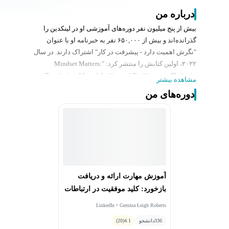
درباره من
بیش از پنج میلیون نفر دوره‌های آموزشی او در لینکدین را
گذرانده‌اند و بیش از ۶۵۰,۰۰۰ نفر به خبرنامه او با عنوان
"نگرش اهمیت دارد - پیشرفت در کار" اشتراک دارند. در سال
۲۰۲۲، اولین کتابش را منتشر کرد: "Mindset Matters:
Developing Mental Agility and Resilience to Thrive in
مشاهده بیشتر
Uncertainty".
دوره‌های من
او بنیانگذار "مرکز نگرش اهمیت دارد" است، که خانه یک
سری جدید از دوره‌های آنلاین اختصاصی، ابزارها و کلاس‌های
تخصصی است که برای کمک به شما در ساخت تاب‌آوری،
پیشرفت در زندگی و افزایش رفاه طراحی شده‌اند.
همچنین، او مجری پادکست غیرانتفاعی "نگرش اهمیت دارد"
است که از "سلامت روانی بریتانیا" و برنامه بلوم که به
جوانان کمک می‌کند مهارت‌های لازم برای ساخت تاب‌آوری را
آموزش مهارت ارائه و دریافت
بیاموزند، حمایت می‌کند.
بازخورد: کلید موفقیت در ارتباطات
حرفه‌ای
LinkedIn • Gemma Leigh Roberts
336
دانشجو
4.1
(20)