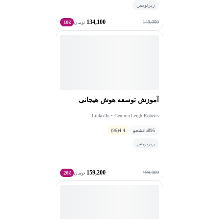
زیرنویس
134,100
149,000
تومان
10٪
آموزش توسعه هوش هیجانی
LinkedIn • Gemma Leigh Roberts
895
دانشجو
4.4
(96)
زیرنویس
159,200
199,000
تومان
20٪