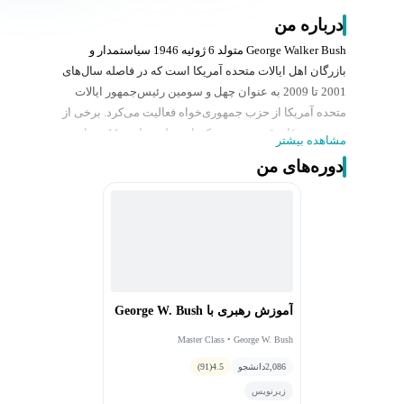
درباره من
George Walker Bush متولد 6 ژوئیه 1946 سیاستمدار و
بازرگان اهل ایالات متحده آمریکا است که در فاصله سال‌های
2001 تا 2009 به عنوان چهل و سومین رئیس‌جمهور ایالات
متحده آمریکا از حزب جمهوری‌خواه فعالیت می‌کرد. برخی از
مهم‌ترین وقایع قرن بیست‌ویکم از جمله حوادث 11 سپتامبر،
مشاهده بیشتر
جنگ افغانستان و جنگ عراق در دوران هشت‌ساله ریاست
دوره‌های من
جمهوری او رخ داد. وی مدرک کارشناسی تاریخ را در سال
1968 گرفته‌ است و در سال 1973 به مدرسهٔ بازرگانی هاروارد
وارد شد و در سال 1975 مدرک کارشناسی ارشد (MBA) را از
این مدرسه دریافت کرد. او اولین رئیس‌جمهور آمریکاست که
دارای مدرک تحصیلی کارشناسی ارشد در این رشته‌ است.
آموزش رهبری با George W. Bush
Master Class • George W. Bush
2,086
دانشجو
4.5
(91)
زیرنویس