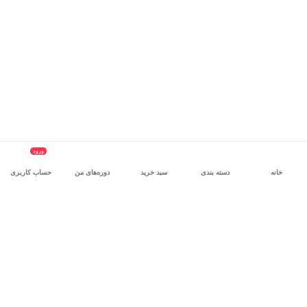
ورود
خانه
دسته بندی
سبد خرید
دوره‌های من
حساب کاربری
سرویس سازمانی مکتب‌خونه
، بستر رشد و توانمندسازی حرفه‌ای
کارکنان در مسیر توسعه‌ فردی آن‌هاست.