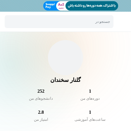
جستجو در
گلنار سخندان
252
1
دوره‌های من
دانشجو‌های من
2.8
1
ساعت‌های آموزشی
امتیاز من