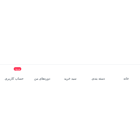
ورود
خانه
دسته بندی
سبد خرید
دوره‌های من
حساب کاربری
سرویس سازمانی مکتب‌خونه
، بستر رشد و توانمندسازی حرفه‌ای
کارکنان در مسیر توسعه‌ فردی آن‌هاست.