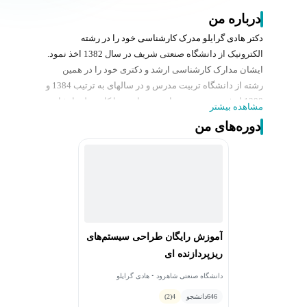
درباره من
دكتر هادی گرایلو مدرک کارشناسی خود را در رشته
الکترونیک از دانشگاه صنعتی شریف در سال 1382 اخذ نمود.
ایشان مدارک کارشناسی ارشد و دکتری خود را در همین
رشته از دانشگاه تربیت مدرس و در سالهای به ترتیب 1384 و
1388 اخذ نمودند. زمینه های تحقیقاتی و یا کار عملی ایشان
مشاهده بیشتر
در زمینه های پردازش تصویر (فشرده سازی و بهسازی
دوره‌های من
تصویر)، پردازش ویدیو (فشرده سازی، بهسازی، تشخیص
تغییر صحنه، و بازشناسی اشیاء)، پردازش سیگنالهای حیاتی
(مانند EEG، ECG، و EMG)، و نیز استفاده از پردازشگرهای
سیگنال و ادوات FPGA و CPLD در پیاده سازی و بهینه سازی
الگوریتمهای پردازش سیگنال می باشد.
آموزش رایگان طراحی سیستم‌های
ریزپردازنده ای
دانشگاه صنعتی شاهرود • هادی گرایلو
646
دانشجو
4
(2)