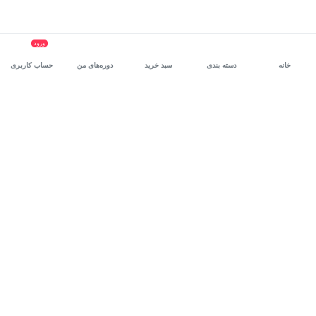
ورود
خانه
دسته بندی
سبد خرید
دوره‌های من
حساب کاربری
سرویس سازمانی مکتب‌خونه
، بستر رشد و توانمندسازی حرفه‌ای
کارکنان در مسیر توسعه‌ فردی آن‌هاست.
درخواست دمو
برنامه‌نویسی