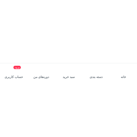
ورود
خانه
دسته بندی
سبد خرید
دوره‌های من
حساب کاربری
سرویس سازمانی مکتب‌خونه
، بستر رشد و توانمندسازی حرفه‌ای
کارکنان در مسیر توسعه‌ فردی آن‌هاست.