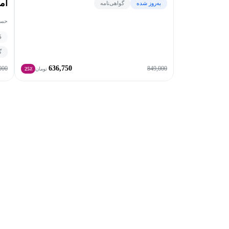
آم
به‌روز شده
گواهی‌نامه
حسی
5
گ
636,750
000
849,000
تومان
25٪