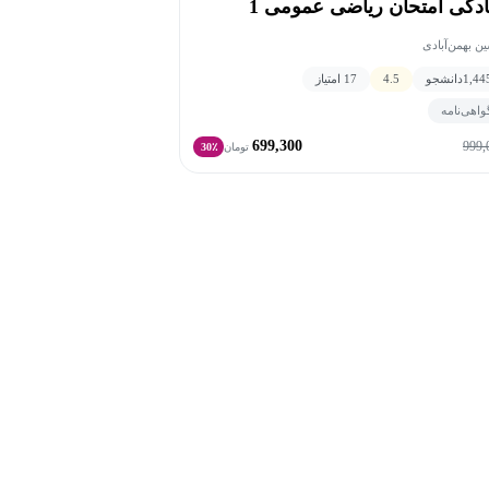
ادگی امتحان ریاضی عمومی 1
ن بهمن‌آبادی
1,44
دانشجو
4.5
17 امتیاز
واهی‌نامه
699,300
999,
تومان
30٪