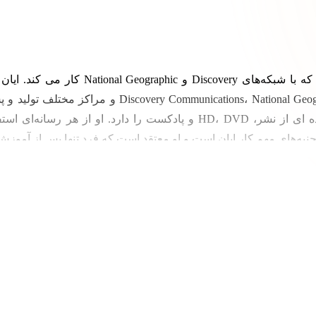
ایان رابینسون طراح و مدرس موشن گرافیک 
SoftBox Media LLC است. او با Geographic International
تصویری تخصص بالایی داشته ونمونه کارهای گسترده ای از نشر، HD، DVD و پ
ز جنبه‌های مهم کار ایان است و او معتقد است که فرد تنها پس از آموز