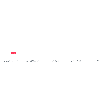
ورود
خانه
دسته بندی
سبد خرید
دوره‌های من
حساب کاربری
سرویس سازمانی مکتب‌خونه
، بستر رشد و توانمندسازی حرفه‌ای
کارکنان در مسیر توسعه‌ فردی آن‌هاست.