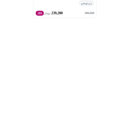
زیرنویس
239,200
299,000
تومان
20٪