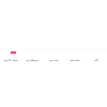
ورود
خانه
دسته بندی
سبد خرید
دوره‌های من
حساب کاربری
سرویس سازمانی مکتب‌خونه
، بستر رشد و توانمندسازی حرفه‌ای
کارکنان در مسیر توسعه‌ فردی آن‌هاست.