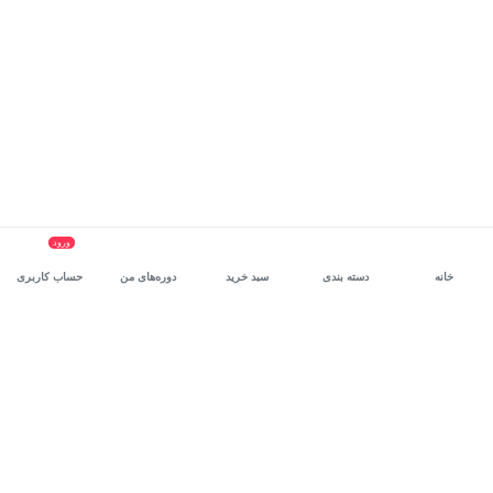
ورود
خانه
دسته بندی
سبد خرید
دوره‌های من
حساب کاربری
سرویس سازمانی مکتب‌خونه
، بستر رشد و توانمندسازی حرفه‌ای
کارکنان در مسیر توسعه‌ فردی آن‌هاست.